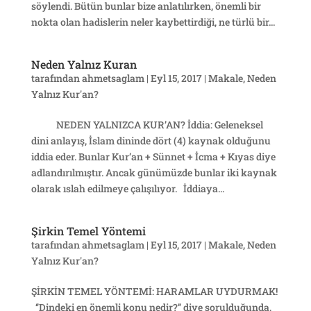
söylendi. Bütün bunlar bize anlatılırken, önemli bir
nokta olan hadislerin neler kaybettirdiği, ne türlü bir...
Neden Yalnız Kuran
tarafından
ahmetsaglam
|
Eyl 15, 2017
|
Makale
,
Neden
Yalnız Kur'an?
NEDEN YALNIZCA KUR’AN? İddia: Geleneksel
dini anlayış, İslam dininde dört (4) kaynak olduğunu
iddia eder. Bunlar Kur’an + Sünnet + İcma + Kıyas diye
adlandırılmıştır. Ancak günümüzde bunlar iki kaynak
olarak ıslah edilmeye çalışılıyor. İddiaya...
Şirkin Temel Yöntemi
tarafından
ahmetsaglam
|
Eyl 15, 2017
|
Makale
,
Neden
Yalnız Kur'an?
ŞİRKİN TEMEL YÖNTEMİ: HARAMLAR UYDURMAK!
‘’Dindeki en önemli konu nedir?’’ diye sorulduğunda,