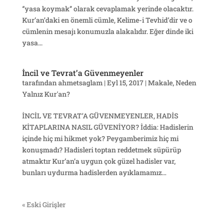
‘’yasa koymak’’ olarak cevaplamak yerinde olacaktır.
Kur’an’daki en önemli cümle, Kelime-i Tevhid’dir ve o
cümlenin mesajı konumuzla alakalıdır. Eğer dinde iki
yasa...
İncil ve Tevrat’a Güvenmeyenler
tarafından
ahmetsaglam
|
Eyl 15, 2017
|
Makale
,
Neden
Yalnız Kur'an?
İNCİL VE TEVRAT’A GÜVENMEYENLER, HADİS
KİTAPLARINA NASIL GÜVENİYOR? İddia: Hadislerin
içinde hiç mi hikmet yok? Peygamberimiz hiç mi
konuşmadı? Hadisleri toptan reddetmek süpürüp
atmaktır Kur’an’a uygun çok güzel hadisler var,
bunları uydurma hadislerden ayıklamamız...
« Eski Girişler