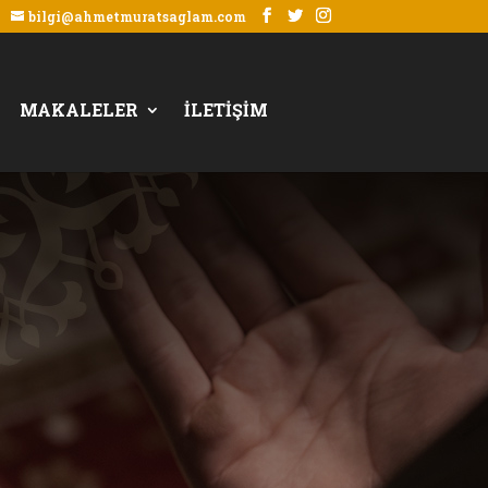
bilgi@ahmetmuratsaglam.com
MAKALELER
İLETİŞİM