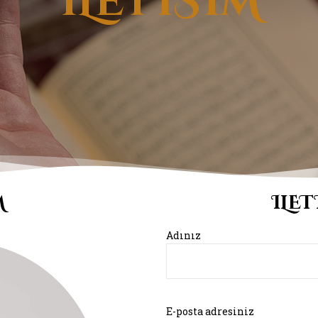
ILETISIM
M
ILE
Adınız
E-posta adresiniz