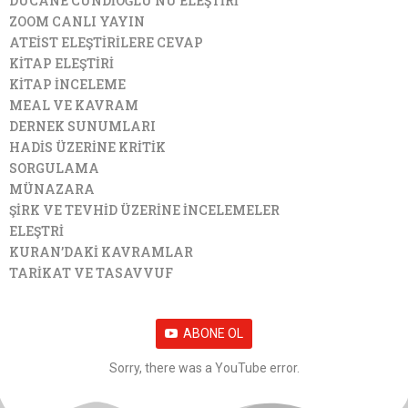
DÜCANE CÜNDİOĞLU’NU ELEŞTİRİ
ZOOM CANLI YAYIN
ATEİST ELEŞTİRİLERE CEVAP
KİTAP ELEŞTİRİ
KİTAP İNCELEME
MEAL VE KAVRAM
DERNEK SUNUMLARI
HADİS ÜZERİNE KRİTİK
SORGULAMA
MÜNAZARA
ŞİRK VE TEVHİD ÜZERİNE İNCELEMELER
ELEŞTRİ
KURAN’DAKİ KAVRAMLAR
TARİKAT VE TASAVVUF
ABONE OL
Sorry, there was a YouTube error.