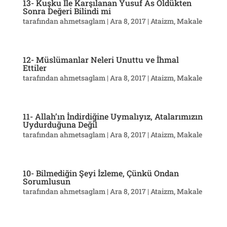
13- Kuşku İle Karşılanan Yusuf As Öldükten
Sonra Değeri Bilindi mi
tarafından
ahmetsaglam
|
Ara 8, 2017
|
Ataizm
,
Makale
12- Müslümanlar Neleri Unuttu ve İhmal
Ettiler
tarafından
ahmetsaglam
|
Ara 8, 2017
|
Ataizm
,
Makale
11- Allah’ın İndirdiğine Uymalıyız, Atalarımızın
Uydurduğuna Değil
tarafından
ahmetsaglam
|
Ara 8, 2017
|
Ataizm
,
Makale
10- Bilmediğin Şeyi İzleme, Çünkü Ondan
Sorumlusun
tarafından
ahmetsaglam
|
Ara 8, 2017
|
Ataizm
,
Makale