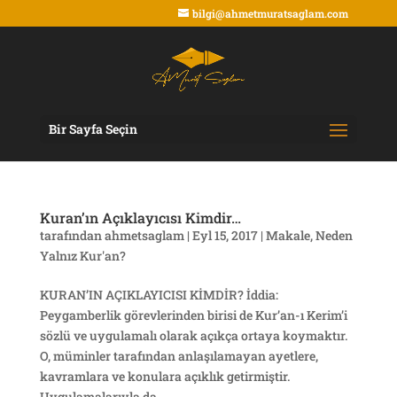
bilgi@ahmetmuratsaglam.com
Bir Sayfa Seçin
Kuran’ın Açıklayıcısı Kimdir…
tarafından
ahmetsaglam
|
Eyl 15, 2017
|
Makale
,
Neden
Yalnız Kur'an?
KURAN’IN AÇIKLAYICISI KİMDİR? İddia:
Peygamberlik görevlerinden birisi de Kur’an-ı Kerim’i
sözlü ve uygulamalı olarak açıkça ortaya koymaktır.
O, müminler tarafından anlaşılamayan ayetlere,
kavramlara ve konulara açıklık getirmiştir.
Uygulamalarıyla da...