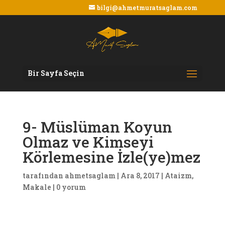
bilgi@ahmetmuratsaglam.com
Bir Sayfa Seçin
9- Müslüman Koyun
Olmaz ve Kimseyi
Körlemesine İzle(ye)mez
tarafından
ahmetsaglam
|
Ara 8, 2017
|
Ataizm
,
Makale
|
0 yorum